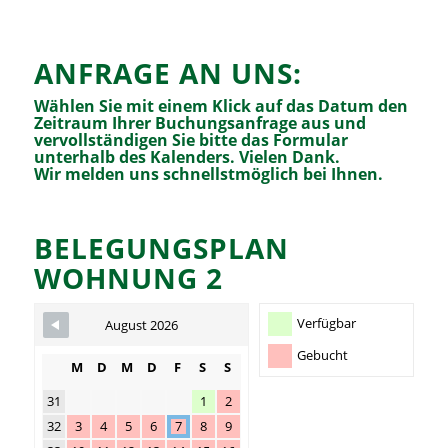
ANFRAGE AN UNS:
Wählen Sie mit einem Klick auf das Datum den
Zeitraum Ihrer Buchungsanfrage aus und
vervollständigen Sie bitte das Formular
unterhalb des Kalenders. Vielen Dank.
Wir melden uns schnellstmöglich bei Ihnen.
BELEGUNGSPLAN
Skip Booking Form
WOHNUNG 2
Verfügbar
August 2026
Gebucht
M
D
M
D
F
S
S
31
1
2
32
3
4
5
6
7
8
9