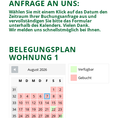
ANFRAGE AN UNS:
Wählen Sie mit einem Klick auf das Datum den
Zeitraum Ihrer Buchungsanfrage aus und
vervollständigen Sie bitte das Formular
unterhalb des Kalenders. Vielen Dank.
Wir melden uns schnellstmöglich bei Ihnen.
BELEGUNGSPLAN
Skip Booking Form
WOHNUNG 1
Verfügbar
August 2026
Gebucht
M
D
M
D
F
S
S
31
1
2
32
3
4
5
6
7
8
9
33
10
11
12
13
14
15
16
34
17
18
19
20
21
22
23
35
24
25
26
27
28
29
30